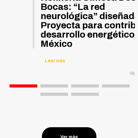
Bocas: “La red
neurológica” diseñada
Proyecta para contribu
desarrollo energético
México
Leer más
09/
Ver más